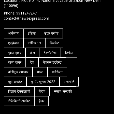
Location : Plot No - 4, National Arcade Ghazipur New Delhi
(110096)
Phone: 9911247247
contact@newsexpress.com
अर्थजगत
इंडिया
उत्तर प्रदेश
एजुकेशन
कोविड 19
क्रिकेट
ख़ास ख़बर
खेल
टेक्नोलॉजी
डिफेंस
ताजा ख़बर
देश
नेशनल इंट्रेस्ट
बॉलीवुड समाचार
भारत
मनोरंजन
मूवी अपडेट
यू. पी. चुनाव-2022
राजनीति
विज्ञान-टेक्नॉलॉजी
विदेश
समाज-संस्कृति
सेलिब्रिटी अपडेट
हेल्थ