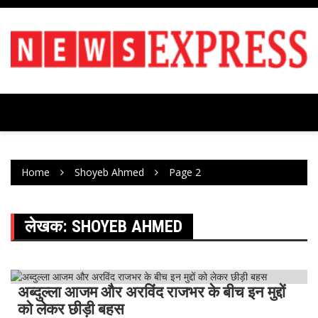
Skip
to
content
Home
Shoyeb Ahmed
Page 2
लेखक:
SHOYEB AHMED
अब्दुल्ला आजम और अरविंद राजभर के बीच इन मुद्दों
NewsExpress
ख़ास ख़बर
देश
भारत
राजनीति
को लेकर छीड़ी बहस