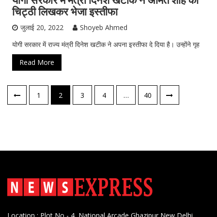
योगी सरकार में मंत्री दिनेश खटीक ने अमित शाह को
NewsExpress
ख़ास ख़बर
देश
भारत
राजनीति
चिट्ठी लिखकर भेजा इस्तीफा
जुलाई 20, 2022
Shoyeb Ahmed
योगी सरकार में राज्य मंत्री दिनेश खटीक ने अपना इस्तीफा दे दिया है। उन्होंने गृह
Read More
पोस्ट्स
1
2
3
4
…
40
नेविगेशन
Location : Plot No - 4, National Arcade Ghazipur New Delhi