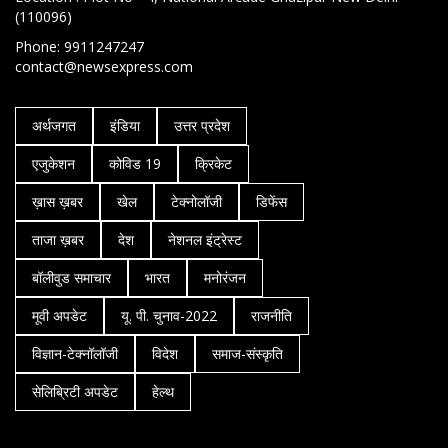
(110096)
Phone: 9911247247
contact@newsexpress.com
अर्थजगत
इंडिया
उत्तर प्रदेश
एजुकेशन
कोविड 19
क्रिकेट
ख़ास ख़बर
खेल
टेक्नोलॉजी
डिफेंस
ताजा ख़बर
देश
नेशनल इंट्रेस्ट
बॉलीवुड समाचार
भारत
मनोरंजन
मूवी अपडेट
यू. पी. चुनाव-2022
राजनीति
विज्ञान-टेक्नॉलॉजी
विदेश
समाज-संस्कृति
सेलिब्रिटी अपडेट
हेल्थ