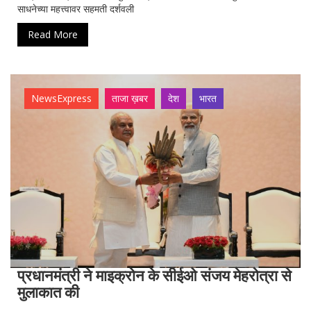
साधनेच्या महत्त्वावर सहमती दर्शवली
Read More
NewsExpress
ताजा ख़बर
देश
भारत
प्रधानमंत्री ने माइक्रोन के सीईओ संजय मेहरोत्रा से
मुलाकात की