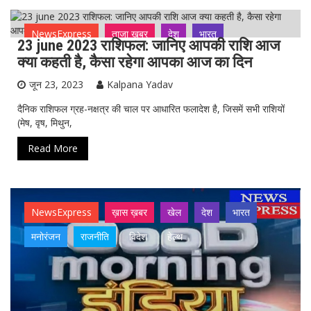
NewsExpress
ताजा ख़बर
देश
भारत
23 june 2023 राशिफल: जानिए आपकी राशि आज
क्या कहती है, कैसा रहेगा आपका आज का दिन
जून 23, 2023
Kalpana Yadav
दैनिक राशिफल ग्रह-नक्षत्र की चाल पर आधारित फलादेश है, जिसमें सभी राशियों
(मेष, वृष, मिथुन,
Read More
NewsExpress
ख़ास ख़बर
खेल
देश
भारत
मनोरंजन
राजनीति
विदेश
हेल्थ