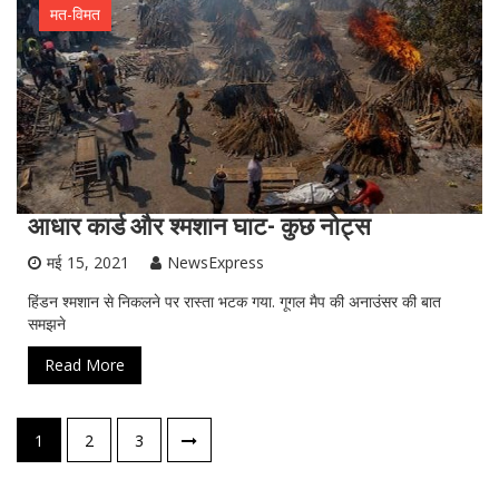
मत-विमत
आधार कार्ड और श्मशान घाट- कुछ नोट्स
मई 15, 2021
NewsExpress
हिंडन श्मशान से निकलने पर रास्ता भटक गया. गूगल मैप की अनाउंसर की बात
समझने
Read More
पोस्ट्स
1
2
3
नेविगेशन