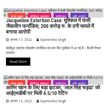
ताजा ख़बर
बॉलीवुड समाचार
मनोरंजन
मूवी अपडेट
Jacqueline Extortion Case: मुश्किल में फंसी
सेलिब्रिटी अपडेट
जैकलीन फर्नांडिस; 200 करोड़ रु. के ठगी मामले में
बनाया आरोपी
अगस्त 17, 2022
Gyanendra Singh
बॉलीवुड एक्ट्रेस जैकलीन फर्नांडिस एक बार फिर मुसीबत में आ गई हैं। दिल्ली स्थित
प्रवर्तन
Read More
ख़ास ख़बर
बॉलीवुड समाचार
मनोरंजन
मूवी अपडेट
आमिर खान के लिए बड़ा झटका, ‘लाल सिंह चड्ढा’ को
सेलिब्रिटी अपडेट
आईएमडीबी पर मिली 4.5/10 रेटिंग
अगस्त 13, 2022
Gyanendra Singh