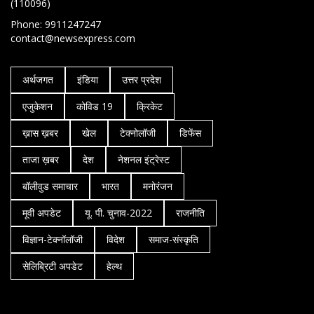
(110096)
Phone: 9911247247
contact@newsexpress.com
अर्थजगत
इंडिया
उत्तर प्रदेश
एजुकेशन
कोविड 19
क्रिकेट
ख़ास ख़बर
खेल
टेक्नोलॉजी
डिफेंस
ताजा ख़बर
देश
नेशनल इंट्रेस्ट
बॉलीवुड समाचार
भारत
मनोरंजन
मूवी अपडेट
यू. पी. चुनाव-2022
राजनीति
विज्ञान-टेक्नॉलॉजी
विदेश
समाज-संस्कृति
सेलिब्रिटी अपडेट
हेल्थ