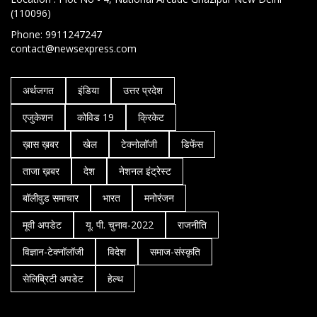
(110096)
Phone: 9911247247
contact@newsexpress.com
अर्थजगत
इंडिया
उत्तर प्रदेश
एजुकेशन
कोविड 19
क्रिकेट
ख़ास ख़बर
खेल
टेक्नोलॉजी
डिफेंस
ताजा ख़बर
देश
नेशनल इंट्रेस्ट
बॉलीवुड समाचार
भारत
मनोरंजन
मूवी अपडेट
यू. पी. चुनाव-2022
राजनीति
विज्ञान-टेक्नॉलॉजी
विदेश
समाज-संस्कृति
सेलिब्रिटी अपडेट
हेल्थ