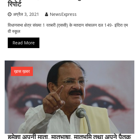
रिपोर्ट
अप्रैल 3, 2021
NewsExpress
विधानसभा क्षेत्र संख्या 1 रतबरी (एससी) के मतदान संचालन दल 149- इंदिरा एम
वी स्कूल
Read More
ख़ास ख़बर
हमेशा अपनी माता, मातृभाषा, मातृभूमि तथा अपने पैतृक