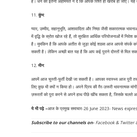
हैं। धन को इतनी अहमियत न दें कि आपके रिश्ते ही खराब हो जाएँ। यह 
11.
कुंभ
:
प्यार, उम्मीद, सहानुभूति, आशावादिता और निष्ठा जैसी सकारात्मक भाव
में वृद्धि के स्रोत खोज रहे हैं, तो सुरक्षित आर्थिक परियोजनाओं में 
है। मुमकिन है कि आपके अतीत से जुड़ा कोई शख़्स आज आपसे संपर्क कर
सकती है। लेकिन अच्छी बात यह है कि आप कई पुराने दोस्तों से मिल सकत
12.
मीन
:
आपमें आज चुस्ती-फुर्ती देखी जा सकती है। आपका स्वास्थ्य आज पूरी त
लिए कुछ भी क्यों न किया हो। अपने प्रिय की ग़ैर-ज़रूरी भावनात्मक मां
ज़रूरतों को पूरा करने से अपने हाथ पीछे खींच सकता है, जिसके चलते
ये भी पढ़े –
आज के प्रमुख समाचार-26 June 2023- News expr
Subscribe to our channels on-
Facebook
&
Twitter