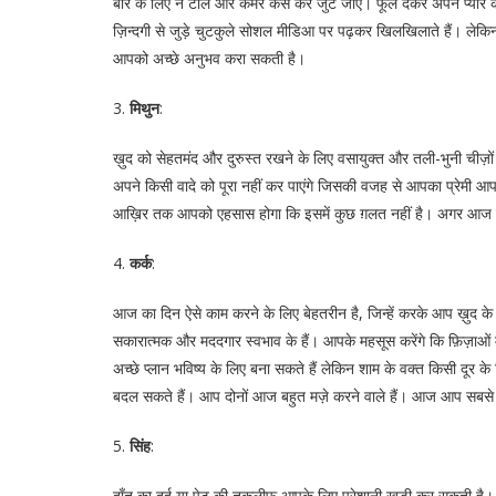
बार के लिए न टालें और कमर कस कर जुट जाएँ। फूल देकर अपने प्या
ज़िन्दगी से जुड़े चुटकुले सोशल मीडिआ पर पढ़कर खिलखिलाते हैं। लेक
आपको अच्छे अनुभव करा सकती है।
3.
मिथुन
:
ख़ुद को सेहतमंद और दुरुस्त रखने के लिए वसायुक्त और तली-भुनी चीज़ों स
अपने किसी वादे को पूरा नहीं कर पाएंगे जिसकी वजह से आपका प्रेमी 
आख़िर तक आपको एहसास होगा कि इसमें कुछ ग़लत नहीं है। अगर आज क
4.
कर्क
:
आज का दिन ऐसे काम करने के लिए बेहतरीन है, जिन्हें करके आप ख़ुद के बा
सकारात्मक और मददगार स्वभाव के हैं। आपके महसूस करेंगे कि फ़िज़ाओं मे
अच्छे प्लान भविष्य के लिए बना सकते हैं लेकिन शाम के वक्त किसी दूर 
बदल सकते हैं। आप दोनों आज बहुत मज़े करने वाले हैं। आज आप सबसे दूर
5.
सिंह
:
दाँत का दर्द या पेट की तक़लीफ़ आपके लिए परेशानी खड़ी कर सकती है। तु