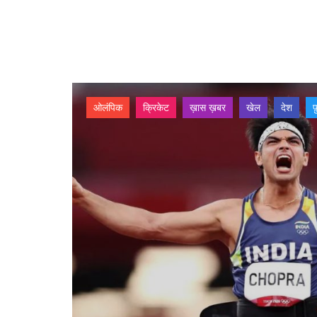
ओलंपिक
क्रिकेट
ख़ास ख़बर
खेल
देश
फ