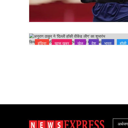
इंडिया
ख़ास ख़बर
खेल
देश
भारत
हॉकी
अर्थज