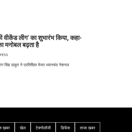
की वीकेंड लीग’ का शुभारंभ किया, कहा-
का मनोबल बढ़ता है
ress
राग सिंह ठाकुर ने प्रतिष्ठित मेजर ध्यानचंद नेशनल
स ख़बर
खेल
टेक्नोलॉजी
डिफेंस
ताजा ख़बर