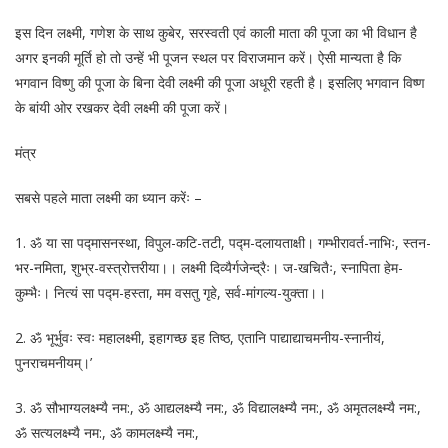
इस दिन लक्ष्मी, गणेश के साथ कुबेर, सरस्वती एवं काली माता की पूजा का भी विधान है
अगर इनकी मूर्ति हो तो उन्हें भी पूजन स्थल पर विराजमान करें। ऐसी मान्यता है कि
भगवान विष्णु की पूजा के बिना देवी लक्ष्मी की पूजा अधूरी रहती है। इसलिए भगवान विष्ण
के बांयी ओर रखकर देवी लक्ष्मी की पूजा करें।
मंत्र
सबसे पहले माता लक्ष्मी का ध्यान करेंः –
1. ॐ या सा पद्मासनस्था, विपुल-कटि-तटी, पद्म-दलायताक्षी। गम्भीरावर्त-नाभिः, स्तन-
भर-नमिता, शुभ्र-वस्त्रोत्तरीया।। लक्ष्मी दिव्यैर्गजेन्द्रैः। ज-खचितैः, स्नापिता हेम-
कुम्भैः। नित्यं सा पद्म-हस्ता, मम वसतु गृहे, सर्व-मांगल्य-युक्ता।।
2. ॐ भूर्भुवः स्वः महालक्ष्मी, इहागच्छ इह तिष्ठ, एतानि पाद्याद्याचमनीय-स्नानीयं,
पुनराचमनीयम्।’
3. ॐ सौभाग्यलक्ष्म्यै नम:, ॐ आद्यलक्ष्म्यै नम:, ॐ विद्यालक्ष्म्यै नम:, ॐ अमृतलक्ष्म्यै नम:,
ॐ सत्यलक्ष्म्यै नम:, ॐ कामलक्ष्म्यै नम:,