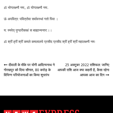
ॐ भोगलक्ष्म्यै नम:, ॐ योगलक्ष्म्यै नम:.
ऊं अपवित्र: पवित्रोवा सर्वावस्थां गतो पिवा ।
य: स्मरेत् पुण्डरीकाक्षं स बाह्याभ्यन्तर:।।
ॐ श्रीं ह्रीं श्रीं कमले कमलालये प्रसीद प्रसीद श्रीं ह्रीं श्रीं महालक्ष्म्यै नमः
पोस्ट
दीवाली के मौके पर योगी आदित्यनाथ ने
25 अक्टूबर 2022 राशिफल: जानिए
गोरखपुर को दिया सौगात, 80 करोड़ के
आपकी राशि आज क्या कहती है, कैसा रहेगा
नेविगेशन
विभिन्न परियोजनाओं का किया शुभारंभ
आपका आज का दिन