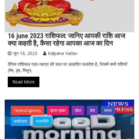
16 june 2023 राशिफल: जानिए आपकी राशि आज
क्या कहती है, कैसा रहेगा आपका आज का दिन
जून 16, 2023
Kalpana Yadav
दैनिक राशिफल ग्रह-नक्षत्र की चाल पर आधारित फलादेश है, जिसमें सभी राशियों
(मेष, वृष, मिथुन,
Read More
NewsExpress
ख़ास ख़बर
खेल
देश
भारत
मनोरंजन
राजनीति
विदेश
हेल्थ