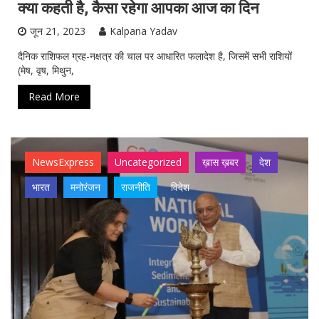
देश
भारत
मनोरंजन
राजनीति
विदेश
हेल्थ
क्या कहती है, कैसा रहेगा आपका आज का दिन
जून 21, 2023
Kalpana Yadav
दैनिक राशिफल ग्रह-नक्षत्र की चाल पर आधारित फलादेश है, जिसमें सभी राशियों
(मेष, वृष, मिथुन,
Read More
NewsExpress
Uncategorized
ख़ास ख़बर
देश
भारत
मनोरंजन
राजनीति
विदेश