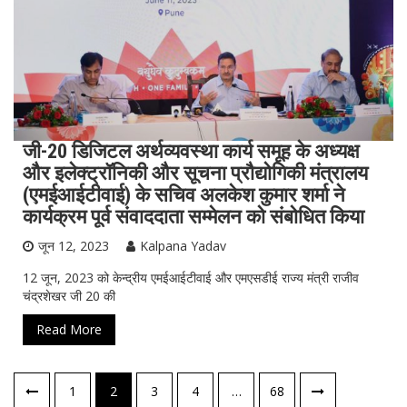
जी-20 डिजिटल अर्थव्‍यवस्‍था कार्य समूह के अध्‍यक्ष
और इलेक्ट्रॉनिकी और सूचना प्रौद्योगिकी मंत्रालय
(एमईआईटीवाई) के सचिव अलकेश कुमार शर्मा ने
कार्यक्रम पूर्व संवाददाता सम्‍मेलन को संबोधित किया
जून 12, 2023
Kalpana Yadav
12 जून, 2023 को केन्‍द्रीय एमईआईटीवाई और एमएसडीई राज्य मंत्री राजीव
चंद्रशेखर जी 20 की
Read More
पोस्ट्स
1
2
3
4
…
68