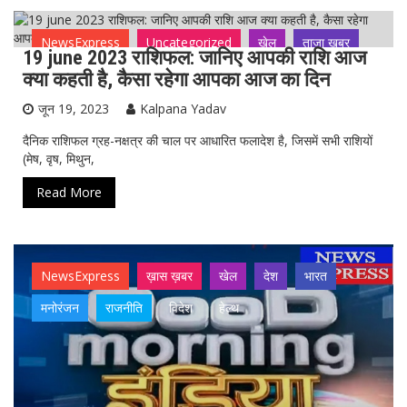
NewsExpress
Uncategorized
खेल
ताजा ख़बर
19 june 2023 राशिफल: जानिए आपकी राशि आज
देश
भारत
मनोरंजन
राजनीति
विदेश
हेल्थ
क्या कहती है, कैसा रहेगा आपका आज का दिन
जून 19, 2023
Kalpana Yadav
दैनिक राशिफल ग्रह-नक्षत्र की चाल पर आधारित फलादेश है, जिसमें सभी राशियों
(मेष, वृष, मिथुन,
Read More
NewsExpress
ख़ास ख़बर
खेल
देश
भारत
मनोरंजन
राजनीति
विदेश
हेल्थ