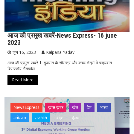
आज की प्रमुख खबरें-News Express- 16 june
2023
जून 16, 2023
Kalpana Yadav
आज की प्रमुख खबरें 1. गुजरात के सौराष्ट्र और कच्छ क्षेत्रों में चक्रवात
बिपारजॉय लैंडफॉल
Read More
NewsExpress
ख़ास ख़बर
खेल
देश
भारत
मनोरंजन
राजनीति
विदेश
हेल्थ