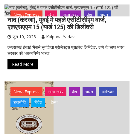
NewsExpress
खेल
ताजा ख़बर
देश
भारत
नाद (करंजा), मुंबई में पहले एसीटीसीएम बार्ज,
मनोरंजन
राजनीति
विदेश
हेल्थ
एलएसएएम 15 (यार्ड 125) की डिलीवरी
जून 10, 2023
Kalpana Yadav
एमएसएमई ईकाई ‘मैसर्स सूर्यदीप्ता प्रोजेक्ट्स प्राइवेट लिमिटेड’, ठाणे के ​​साथ भारत
सरकार की “आत्मनिर्भर भारत”
Read More
NewsExpress
ख़ास ख़बर
देश
भारत
मनोरंजन
राजनीति
विदेश
हेल्थ