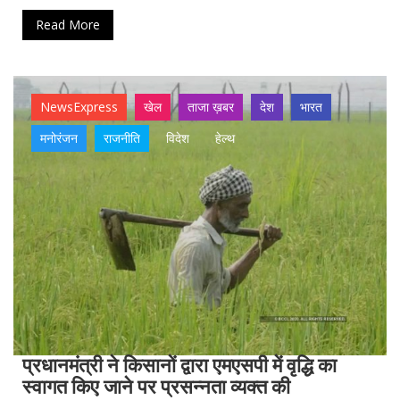
Read More
NewsExpress
खेल
ताजा ख़बर
देश
भारत
मनोरंजन
राजनीति
विदेश
हेल्थ
प्रधानमंत्री ने किसानों द्वारा एमएसपी में वृद्धि का
स्वागत किए जाने पर प्रसन्नता व्यक्त की