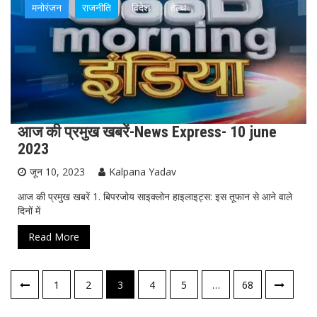
मनोरंजन
राजनीति
विदेश
हेल्थ
आज की प्रमुख खबरें-News Express- 10 june
2023
जून 10, 2023
Kalpana Yadav
आज की प्रमुख खबरें 1. बिपरजोय साइक्लोन हाइलाइट्स: इस तूफान से आने वाले
दिनों में
Read More
पोस्ट्स
1
2
3
4
5
…
68
नेविगेशन