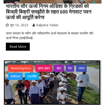
भारतीय सौर ऊर्जा निगम ओडिशा के ग्रिडको को
बिजली बिक्री समझौते के तहत 600 मेगावाट पवन
ऊर्जा की आपूर्ति करेगा
जून 10, 2023
Kalpana Yadav
भारत सरकार के नवीन और नवीकरणीय ऊर्जा मंत्रालय के मातहत भारतीय सौर
ऊर्जा निगम (एसईसीआई-
Read More
NewsExpress
ख़ास ख़बर
खेल
देश
भारत
मनोरंजन
राजनीति
विदेश
हेल्थ