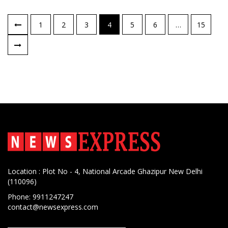
पोस्ट्स
1
2
3
4
5
6
…
15
नेविगेशन
Location : Plot No - 4, National Arcade Ghazipur New Delhi
(110096)
Phone: 9911247247
contact@newsexpress.com