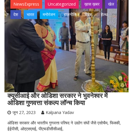
NewsExpress
Uncategorized
ख़ास ख़बर
खेल
देश
भारत
मनोरंजन
राजनीति
विदेश
हेल्थ
क्यूसीआई और ओडिशा सरकार ने भुवनेश्वर में
ओडिशा गुणवत्ता संकल्प लॉन्च किया
जून 27, 2023
Kalpana Yadav
ओडिशा सरकार और भारतीय गुणवत्ता परिषद ने उद्योग संघों जैसे एसोचैम, फिक्की,
ईईपीसी, ओएएसएमई, पीएचडीसीसीआई,