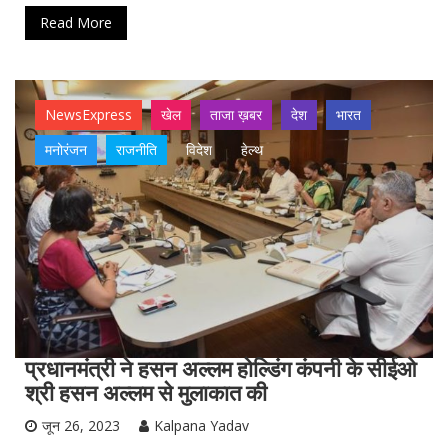
Read More
NewsExpress
खेल
ताजा ख़बर
देश
भारत
मनोरंजन
राजनीति
विदेश
हेल्थ
प्रधानमंत्री ने हसन अल्लम होल्डिंग कंपनी के सीईओ
श्री हसन अल्लम से मुलाकात की
जून 26, 2023
Kalpana Yadav