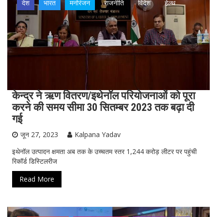
देश
भारत
मनोरंजन
राजनीति
विदेश
हेल्थ
केन्‍द्र ने ऋण वितरण/इथेनॉल परियोजनाओं को पूरा
करने की समय सीमा 30 सितम्‍बर 2023 तक बढ़ा दी
गई
जून 27, 2023
Kalpana Yadav
इथेनॉल उत्पादन क्षमता अब तक के उच्चतम स्‍तर 1,244 करोड़ लीटर पर पहुंची
रिकॉर्ड डिस्टिलरीज
Read More