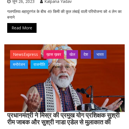
जून 26, 2023
Kalpana Yadav
गलगलिया-बहादुरगंज के बीच 49 किमी की कुल लंबाई वाली परियोजना को 4 लेन का
बनाने
Read More
NewsExpress
ख़ास ख़बर
खेल
देश
भारत
मनोरंजन
राजनीति
विदेश
हेल्थ
प्रधानमंत्री ने मिस्र की प्रमुख योग प्रशिक्षक सुश्री
रीम जाबक और सुश्री नाडा एडेल से मुलाकात की