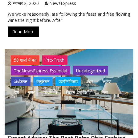
नवम्बर 2, 2020
NewsExpress
We woke reasonably late following the feast and free flowing
wine the night before. After
Read More
50 शब्दों में मत
Pre-Truth
TheNewsExpress Essential
Uncategorized
अर्थजगत
एजुकेशन
एसपीनॉमिक्स
खेल
डिफेंस
देश
भारत
राजनीति
विज्ञान-टेक्नॉलॉजी
हेल्थ