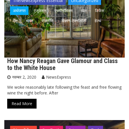
TheNewsExpress Essential
Uncategorized
अर्थजगत
एजुकेशन
एसपीनॉमिक्स
खेल
डिफेंस
देश
भारत
राजनीति
विज्ञान-टेक्नॉलॉजी
हेल्थ
How Nancy Reagan Gave Glamour and Class
to the White House
नवम्बर 2, 2020
NewsExpress
We woke reasonably late following the feast and free flowing
wine the night before. After
Read More