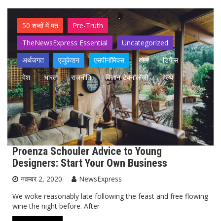
50 शब्दों में मत
Pre-Truth
TheNewsExpress Essential
Uncategorized
अर्थजगत
एजुकेशन
एसपीनॉमिक्स
खेल
डिफेंस
देश
भारत
राजनीति
विज्ञान-टेक्नॉलॉजी
हेल्थ
Proenza Schouler Advice to Young
Designers: Start Your Own Business
नवम्बर 2, 2020
NewsExpress
We woke reasonably late following the feast and free flowing
wine the night before. After