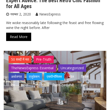
Expert Advice: The Best Retro Chic Fashion
for All Ages
नवम्बर 2, 2020
NewsExpress
We woke reasonably late following the feast and free flowing
wine the night before. After
Read More
50 शब्दों में मत
Pre-Truth
TheNewsExpress Essential
Uncategorized
अर्थजगत
एजुकेशन
एसपीनॉमिक्स
खेल
डिफेंस
देश
भारत
राजनीति
विज्ञान-टेक्नॉलॉजी
हेल्थ