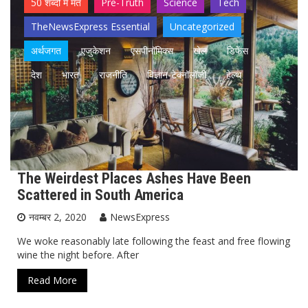
50 शब्दों में मत
Pre-Truth
Science
Tech
TheNewsExpress Essential
Uncategorized
अर्थजगत
एजुकेशन
एसपीनॉमिक्स
खेल
डिफेंस
देश
भारत
राजनीति
विज्ञान-टेक्नॉलॉजी
हेल्थ
The Weirdest Places Ashes Have Been
Scattered in South America
नवम्बर 2, 2020
NewsExpress
We woke reasonably late following the feast and free flowing
wine the night before. After
Read More