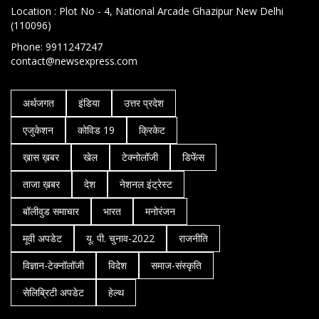
Location : Plot No - 4, National Arcade Ghazipur New Delhi
(110096)
Phone: 9911247247
contact@newsexpress.com
अर्थजगत
इंडिया
उत्तर प्रदेश
एजुकेशन
कोविड 19
क्रिकेट
ख़ास ख़बर
खेल
टेक्नोलॉजी
डिफेंस
ताजा ख़बर
देश
नेशनल इंट्रेस्ट
बॉलीवुड समाचार
भारत
मनोरंजन
मूवी अपडेट
यू. पी. चुनाव-2022
राजनीति
विज्ञान-टेक्नॉलॉजी
विदेश
समाज-संस्कृति
सेलिब्रिटी अपडेट
हेल्थ