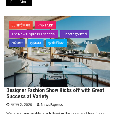
Read More
50 शब्दों में मत
Pre-Truth
TheNewsExpress Essential
Uncategorized
अर्थजगत
एजुकेशन
एसपीनॉमिक्स
खेल
डिफेंस
देश
भारत
राजनीति
विज्ञान-टेक्नॉलॉजी
हेल्थ
Designer Fashion Show Kicks off with Great
Success at Variety
नवम्बर 2, 2020
NewsExpress
We woke reasonably late following the feast and free flowing