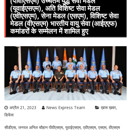
(पीवीएसएम) उच्चतम युद्ध सेवा मेडल
(यूवाईएसएम), अति विशिष्ट सेवा मेडल
(एवीएसएम), सेना मेडल (एसएम), विशिष्ट सेवा
मेडल (वीएसएम) भारतीय वायु सेवा (आईएएफ)
कमांडरों के सम्मेलन में शामिल हुए
अप्रैल 21, 2023
News Express Team
ख़ास ख़बर
डिफेंस
सीडीएस, जनरल अनिल चौहान पीवीएसएम, यूवाईएसएम, एवीएसएम, एसएम, वीएसएम