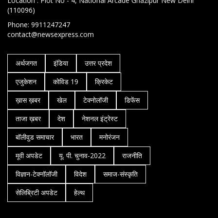
Location : Plot No - 4, National Arcade Ghazipur New Delhi
(110096)
Phone: 9911247247
contact@newsexpress.com
अर्थजगत
इंडिया
उत्तर प्रदेश
एजुकेशन
कोविड 19
क्रिकेट
ख़ास ख़बर
खेल
टेक्नोलॉजी
डिफेंस
ताजा ख़बर
देश
नेशनल इंट्रेस्ट
बॉलीवुड समाचार
भारत
मनोरंजन
मूवी अपडेट
यू. पी. चुनाव-2022
राजनीति
विज्ञान-टेक्नॉलॉजी
विदेश
समाज-संस्कृति
सेलिब्रिटी अपडेट
हेल्थ