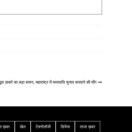
द्धव ठाकरे का बड़ा बयान, महाराष्ट्र में मध्यावधि चुनाव करवाने की माँग
स ख़बर
खेल
टेक्नोलॉजी
डिफेंस
ताजा ख़बर