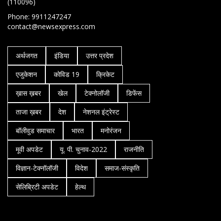
(110096)
Phone: 9911247247
contact@newsexpress.com
अर्थजगत
इंडिया
उत्तर प्रदेश
एजुकेशन
कोविड 19
क्रिकेट
ख़ास ख़बर
खेल
टेक्नोलॉजी
डिफेंस
ताजा ख़बर
देश
नेशनल इंट्रेस्ट
बॉलीवुड समाचार
भारत
मनोरंजन
मूवी अपडेट
यू. पी. चुनाव-2022
राजनीति
विज्ञान-टेक्नॉलॉजी
विदेश
समाज-संस्कृति
सेलिब्रिटी अपडेट
हेल्थ