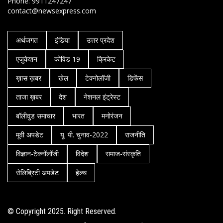
Phone: 9911247247
contact@newsexpress.com
अर्थजगत
इंडिया
उत्तर प्रदेश
एजुकेशन
कोविड 19
क्रिकेट
ख़ास ख़बर
खेल
टेक्नोलॉजी
डिफेंस
ताजा ख़बर
देश
नेशनल इंट्रेस्ट
बॉलीवुड समाचार
भारत
मनोरंजन
मूवी अपडेट
यू. पी. चुनाव-2022
राजनीति
विज्ञान-टेक्नॉलॉजी
विदेश
समाज-संस्कृति
सेलिब्रिटी अपडेट
हेल्थ
© Copyright 2025. Right Reserved.