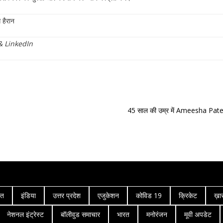
 हैरान
&
LinkedIn
45 साल की उम्र में Ameesha Patel 
गत
इंडिया
उत्तर प्रदेश
एजुकेशन
कोविड 19
क्रिकेट
ख़ा
नेशनल इंट्रेस्ट
बॉलीवुड समाचार
भारत
मनोरंजन
मूवी अपडेट