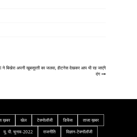
ने बिखेरा अपनी खूबसूरती का जलवा, हॅाटनेस देखकर आप भी रह जाएंगे
दंग
स ख़बर
खेल
टेक्नोलॉजी
डिफेंस
ताजा ख़बर
यू. पी. चुनाव-2022
राजनीति
विज्ञान-टेक्नॉलॉजी