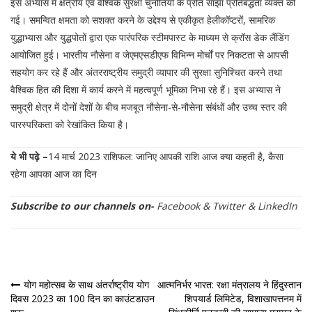
इस अभ्यास में क्षेत्रीय एवं वैश्विक सुरक्षा चुनौतियों के प्रति साझा प्रतिबद्धता व्यक्त की
गई। समन्वित क्षमता को सशक्त करने के उद्देश्य से एकीकृत हेलीकॉप्टरों, सामरिक
युद्धाभ्यास और युद्धपोतों द्वारा एक पारंपरिक स्टीमपास्ट के माध्यम से क्रॉस डेक लैंडिंग
आयोजित हुई। भारतीय नौसेना व जेएमएसडीएफ विभिन्न मोर्चों पर निकटता से आपसी
सहयोग कर रहे हैं और अंतरराष्ट्रीय समुद्री व्यापार की सुरक्षा सुनिश्चित करने तथा
वैश्विक हित की दिशा में कार्य करने में महत्वपूर्ण भूमिका निभा रहे हैं। इस अभ्यास ने
समुद्री क्षेत्र में दोनों देशों के बीच मजबूत नौसेना-से-नौसेना संबंधों और उच्च स्तर की
पारस्परिकता को रेखांकित किया है।
ये भी पढ़े –
14 मार्च 2023 राशिफल: जानिए आपकी राशि आज क्या कहती है, कैसा
रहेगा आपका आज का दिन
Subscribe to our channels on-
Facebook
&
Twitter
&
LinkedIn
पोस्ट
योग महोत्सव के साथ अंतर्राष्ट्रीय योग
आत्मनिर्भर भारत: रक्षा मंत्रालय ने हिंदुस्तान
दिवस 2023 का 100 दिन का काउंटडाउन
शिपयार्ड लिमिटेड, विशाखापत्तनम में
नेविगेशन