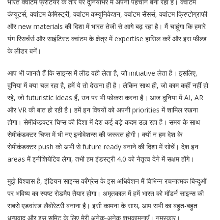
भारत क्वांटम फ्रंटियर के तौर पर दुनियाभर में अपनी पहचान बना रहा है। क्वांटम
कंप्यूटर्स, क्वांटम केमिस्ट्री, क्वांटम कम्युनिकेशन, क्वांटम सेंसर्स, क्वांटम क्रिप्टोग्राफी
और new materials की दिशा में भारत तेजी से आगे बढ़ रहा है। मैं चाहूंगा कि हमारे
यंग रिसर्चर्स और साइंटिस्ट क्वांटम के क्षेत्र में expertise हासिल करें और इस फील्ड
के लीडर बनें।
आप भी जानते हैं कि साइन्स में लीड वही लेता है, जो initiative लेता है। इसलिए,
दुनिया में क्या चल रहा है, हमें ये तो देखना ही है। लेकिन साथ ही, जो काम कहीं नहीं हो
रहे, जो futuristic ideas हैं, उन पर भी फोकस करना है। आज दुनिया में AI, AR
और VR की बात हो रही है। हमें इन विषयों को अपनी priorities में शामिल रखना
होगा। सेमीकंडक्टर चिप्स की दिशा में देश कई बड़े कदम उठा रहा है। समय के साथ
सेमीकंडक्टर चिप्स में भी नए इनोवेशन्स की जरूरत होगी। क्यों न हम देश के
सेमीकंडक्टर push को अभी से future ready बनाने की दिशा में सोचें। देश इन
areas में इनीशियेटिव लेगा, तभी हम इंडस्ट्री 4.0 को नेतृत्व देने में सक्षम होंगे।
मुझे विश्वास है, इंडियन साइन्स काँग्रेस के इस अधिवेशन में विभिन्न रचनात्मक बिन्दुओं
पर भविष्य का स्पष्ट रोडमैप तैयार होगा। अमृतकाल में हमें भारत को मॉडर्न साइन्स की
सबसे एडवांस्ड लैबोरेटरी बनाना है। इसी कामना के साथ, आप सभी का बहुत-बहुत
धन्यवाद और इस समिट के लिए मेरी अनेक-अनेक शुभकामनाएँ। नमस्कार।