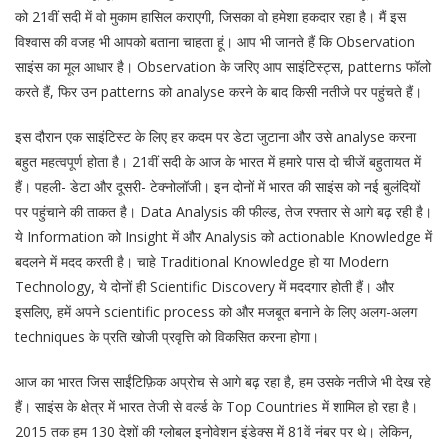
को 21वीं सदी में वो मुकाम हासिल कराएगी, जिसका वो हमेशा हकदार रहा है। मैं इस
विश्वास की वजह भी आपको बताना चाहता हूं। आप भी जानते हैं कि Observation
साइंस का मूल आधार है। Observation के जरिए आप साइंटिस्ट्स, patterns फॉलो
करते हैं, फिर उन patterns को analyse करने के बाद किसी नतीजे पर पहुंचते हैं।
इस दौरान एक साइंटिस्ट के लिए हर कदम पर डेटा जुटाना और उसे analyse करना
बहुत महत्वपूर्ण होता है। 21वीं सदी के आज के भारत में हमारे पास दो चीजें बहुतायत में
हैं। पहली- डेटा और दूसरी- टेक्नोलॉजी। इन दोनों में भारत की साइंस को नई बुलंदियों
पर पहुंचाने की ताकत है। Data Analysis की फील्ड, तेज रफ्तार से आगे बढ़ रही है।
ये Information को Insight में और Analysis को actionable Knowledge में
बदलने में मदद करती है। चाहे Traditional Knowledge हो या Modern
Technology, ये दोनों ही Scientific Discovery में मददगार होती हैं। और
इसलिए, हमें अपने scientific process को और मजबूत बनाने के लिए अलग-अलग
techniques के प्रति खोजी प्रवृत्ति को विकसित करना होगा।
आज का भारत जिस साईंटिफ़िक अप्रोच से आगे बढ़ रहा है, हम उसके नतीजे भी देख रहे
हैं। साइंस के क्षेत्र में भारत तेजी से वर्ल्ड के Top Countries में शामिल हो रहा है।
2015 तक हम 130 देशों की ग्लोबल इनोवेशन इंडेक्स में 81वें नंबर पर थे। लेकिन,