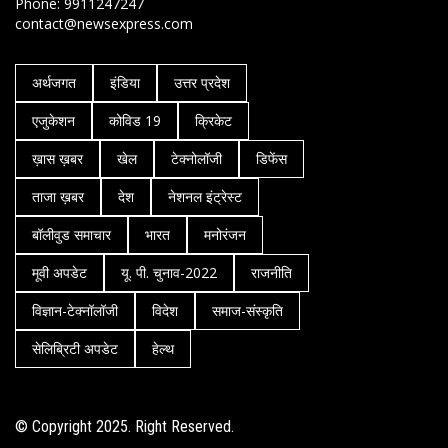
Phone: 9911247247
contact@newsexpress.com
अर्थजगत
इंडिया
उत्तर प्रदेश
एजुकेशन
कोविड 19
क्रिकेट
ख़ास ख़बर
खेल
टेक्नोलॉजी
डिफेंस
ताजा ख़बर
देश
नेशनल इंट्रेस्ट
बॉलीवुड समाचार
भारत
मनोरंजन
मूवी अपडेट
यू. पी. चुनाव-2022
राजनीति
विज्ञान-टेक्नॉलॉजी
विदेश
समाज-संस्कृति
सेलिब्रिटी अपडेट
हेल्थ
© Copyright 2025. Right Reserved.