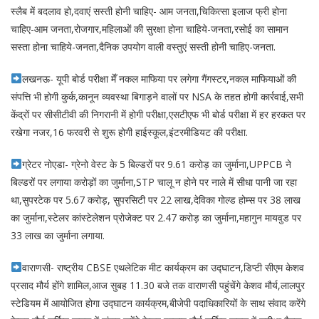
स्लैब में बदलाव हो,दवाएं सस्ती होनी चाहिए- आम जनता,चिकित्सा इलाज फ्री होना
चाहिए-आम जनता,रोजगार,महिलाओं की सुरक्षा होना चाहिये-जनता,रसोई का सामान
सस्ता होना चाहिये-जनता,दैनिक उपयोग वाली वस्तुएं सस्ती होनी चाहिए-जनता.
लखनऊ- यूपी बोर्ड परीक्षा मेँ नकल माफिया पर लगेगा गैंगस्टर,नकल माफियाओं की
संपत्ति भी होगी कुर्क,कानून व्यवस्था बिगाड़ने वालों पर NSA के तहत होगी कार्रवाई,सभी
केंद्रों पर सीसीटीवी की निगरानी में होगी परीक्षा,एसटीएफ भी बोर्ड परीक्षा में हर हरकत पर
रखेगा नजर,16 फरवरी से शुरू होगी हाईस्कूल,इंटरमीडियट की परीक्षा.
ग्रेटर नोएडा- ग्रेनो वेस्ट के 5 बिल्डरों पर 9.61 करोड़ का जुर्माना,UPPCB ने
बिल्डरों पर लगाया करोड़ों का जुर्माना,STP चालू न होने पर नाले में सीधा पानी जा रहा
था,सुपरटेक पर 5.67 करोड़, सुपरसिटी पर 22 लाख,देविका गोल्ड होम्स पर 38 लाख
का जुर्माना,स्टेलर कांस्टेलेशन प्रोजेक्ट पर 2.47 करोड़ का जुर्माना,महागुन मायवुड पर
33 लाख का जुर्माना लगाया.
वाराणसी- राष्ट्रीय CBSE एथलेटिक मीट कार्यक्रम का उद्घाटन,डिप्टी सीएम केशव
प्रसाद मौर्य होंगे शामिल,आज सुबह 11.30 बजे तक वाराणसी पहुंचेंगे केशव मौर्य,लालपुर
स्टेडियम में आयोजित होगा उद्घाटन कार्यक्रम,बीजेपी पदाधिकारियों के साथ संवाद करेंगे