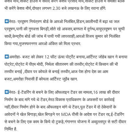
केशव मौर्य,सर्किट हाउस में संवाद करेंगे केशव प्रसाद मौर्य,सर्किट हाउस में समीक्षा बैठक
भी करेंगे केशव मौर्य,दोपहर लगभग 2.30 बजे लखनऊ के लिए रवाना होंगे.
मेरठ- प्रदूषण नियंत्रण बोर्ड के आरओ निलंबित,हिंडन,कालीनदी में बढ़ा था जल
प्रदूषण,पानी की गुणवत्ता बिगड़ी,सोते रहे अफसर,बागपत में दुर्गन्ध,वायुप्रदूषण पर चुप्पी
साधी,केन्द्रीय बोर्ड की जांच में पायी गयी लापरवाही,आरओ विजय कुमार को निलंबित
किया गया,मुजफ्फरनगर आरओ अंकित को मिला प्रभार.
अमरोहा- बजट को लेकर 12 फीट ऊंचा पोर्ट्रेट बनाया,आर्टिस्ट जोहेब खान ने बनाया
पोट्रेट,पोट्रेट में पीएम मोदी, निर्मला सीतारमण की तस्वीर,पोट्रेट में किसान की भी
तस्वीर बनाई ,दीवार पर कोयले से बनाई तस्वीर,आज पेश होगा देश का आम
बजट,अमरोहा निवासी हैं कोयला आर्टिस्ट जुहैब खान.
मेरठ- ई-टेंडरिंग से बचने के लिए ऑफलाइन टेंडर का मामला,16 लाख की दीवार
निर्माण के बाद मांगे गये थे टेंडर,मेरठ विकास प्राधिकरण के अफसरों पर कार्रवाई
नहीं,दीवार निर्माण होने के बाद ऑफलाइन मांगे थे टेंडर,पूल टेंडर में दो ठेकेदारों के
आवेदनों ने खेल बिगाड़ा,खेल बिगड़ने पर MDA वीसी के आदेश पर टेंडर रद्द,ई-टेंडरिंग
से बचने के लिए एक काम के किये दो टुकड़े,गंगानगर योजना में अब्दुल्लापुर से सटी दीवार
निर्मित है.