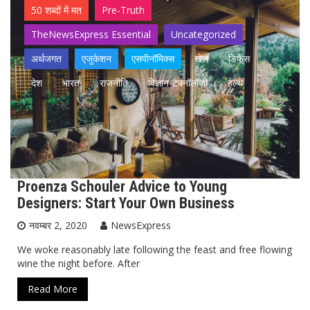
50 शब्दों में मत
Pre-Truth
TheNewsExpress Essential
Uncategorized
अर्थजगत
एजुकेशन
एसपीनॉमिक्स
खेल
डिफेंस
देश
भारत
राजनीति
विज्ञान-टेक्नॉलॉजी
हेल्थ
Proenza Schouler Advice to Young
Designers: Start Your Own Business
नवम्बर 2, 2020
NewsExpress
We woke reasonably late following the feast and free flowing
wine the night before. After
Read More