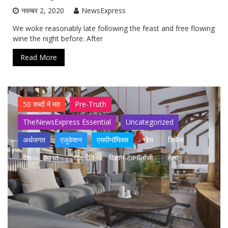
नवम्बर 2, 2020
NewsExpress
We woke reasonably late following the feast and free flowing
wine the night before. After
Read More
50 शब्दों में मत
Pre-Truth
TheNewsExpress Essential
Uncategorized
अर्थजगत
एजुकेशन
एसपीनॉमिक्स
खेल
डिफेंस
देश
भारत
राजनीति
विज्ञान-टेक्नॉलॉजी
हेल्थ