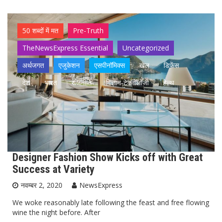
50 शब्दों में मत
Pre-Truth
TheNewsExpress Essential
Uncategorized
अर्थजगत
एजुकेशन
एसपीनॉमिक्स
खेल
डिफेंस
देश
भारत
राजनीति
विज्ञान-टेक्नॉलॉजी
हेल्थ
Designer Fashion Show Kicks off with Great
Success at Variety
नवम्बर 2, 2020
NewsExpress
We woke reasonably late following the feast and free flowing
wine the night before. After