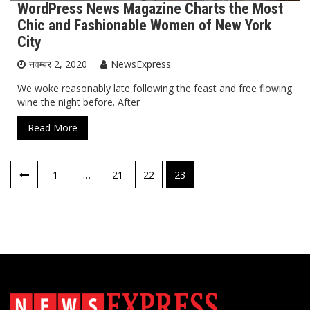
WordPress News Magazine Charts the Most
Chic and Fashionable Women of New York
City
नवम्बर 2, 2020
NewsExpress
We woke reasonably late following the feast and free flowing
wine the night before. After
Read More
पोस्ट्स
1
…
21
22
23
नेविगेशन