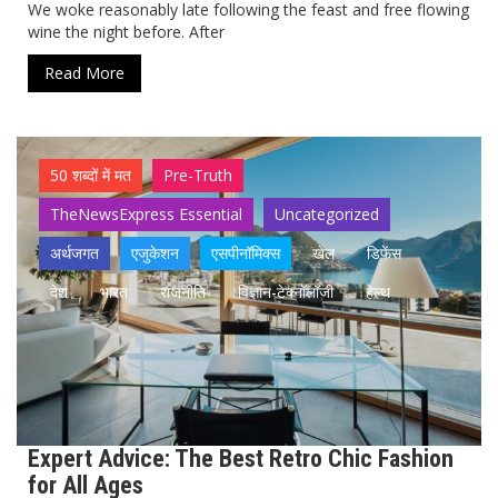
We woke reasonably late following the feast and free flowing
wine the night before. After
Read More
50 शब्दों में मत
Pre-Truth
TheNewsExpress Essential
Uncategorized
अर्थजगत
एजुकेशन
एसपीनॉमिक्स
खेल
डिफेंस
देश
भारत
राजनीति
विज्ञान-टेक्नॉलॉजी
हेल्थ
Expert Advice: The Best Retro Chic Fashion
for All Ages