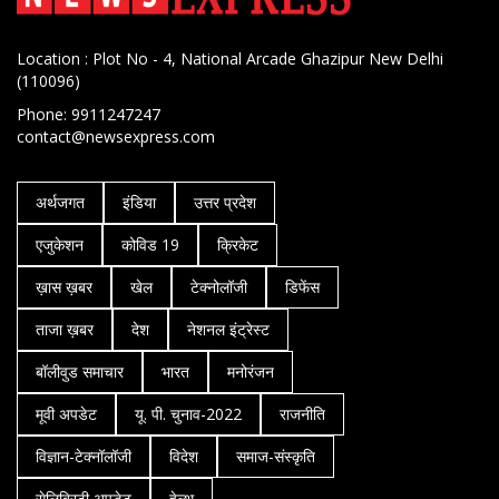
Location : Plot No - 4, National Arcade Ghazipur New Delhi
(110096)
Phone: 9911247247
contact@newsexpress.com
अर्थजगत
इंडिया
उत्तर प्रदेश
एजुकेशन
कोविड 19
क्रिकेट
ख़ास ख़बर
खेल
टेक्नोलॉजी
डिफेंस
ताजा ख़बर
देश
नेशनल इंट्रेस्ट
बॉलीवुड समाचार
भारत
मनोरंजन
मूवी अपडेट
यू. पी. चुनाव-2022
राजनीति
विज्ञान-टेक्नॉलॉजी
विदेश
समाज-संस्कृति
सेलिब्रिटी अपडेट
हेल्थ