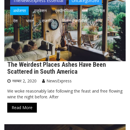
TheNewsExpress Essential
Uncategorized
अर्थजगत
एजुकेशन
एसपीनॉमिक्स
खेल
डिफेंस
देश
भारत
राजनीति
विज्ञान-टेक्नॉलॉजी
हेल्थ
The Weirdest Places Ashes Have Been
Scattered in South America
नवम्बर 2, 2020
NewsExpress
We woke reasonably late following the feast and free flowing
wine the night before. After
Read More