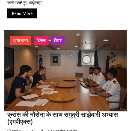
जारी रखते हुए आईएनएस
Read More
ख़ास ख़बर
डिफेंस
विदेश
फ्रांस की नौसेना के साथ समुद्री साझेदारी अभ्यास
(एमपीएक्स)