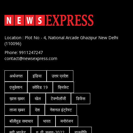
Location : Plot No - 4, National Arcade Ghazipur New Delhi
(110096)
Phone: 9911247247
contact@newsexpress.com
अर्थजगत
इंडिया
उत्तर प्रदेश
एजुकेशन
कोविड 19
क्रिकेट
ख़ास ख़बर
खेल
टेक्नोलॉजी
डिफेंस
ताजा ख़बर
देश
नेशनल इंट्रेस्ट
बॉलीवुड समाचार
भारत
मनोरंजन
मूवी अपडेट
यू. पी. चुनाव-2022
राजनीति