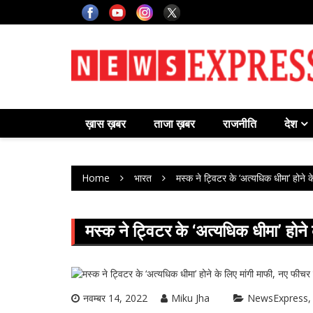
Skip
to
content
ख़ास ख़बर
ताजा ख़बर
राजनीति
देश
Home
भारत
मस्क ने ट्विटर के ‘अत्यधिक धीमा’ होने
मस्क ने ट्विटर के ‘अत्यधिक धीमा’ होन
नवम्बर 14, 2022
Miku Jha
NewsExpress