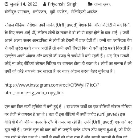
जुलाई 14, 2022
Priyanshi Singh
ताजा ख़बर
बॉलीवुड समाचार
मनोरंजन
मूवी अपडेट
सेलिब्रिटी अपडेट
सोशल मीडिया सेंसेशन उर्फी जावेद (Urfi Javed) बेशक बिग बॉस ओटीटी में चंद दिनों
के लिए नजर आई थीं, लेकिन लोगों के नजर में वो शो से बाहर होने के बाद आई । उर्फी
अपने अलग-अलग आउटफिट से लोगों को हैरानी में डाल देती हैं। कभी वह प्लास्टिक बैग
से बनी ड्रेस पहने नजर आती हैं तो कभी उर्फी सैफ्टी पिन से बनी ड्रेस पहने दिखती हैं।
एक्ट्रेस अपने अंदाज और कपड़ों की वजह से चर्चओं में बनी रहती हैं। आए दिन उनकी
कोई ना कोइ वीडियों सोशल मिडिया पर वायरल होता ही रहता है। लोगों का मानना है की
उर्फी को कोई नापसंद कर सकता है पर नजर अंदाज करना बेहद मुश्किल है।
https://www.instagram.com/reel/Cf8WyH7lIcC/?
utm_source=ig_web_copy_link
एक बार फिर उर्फी सुर्खियों में बनी हुई हैं । दरअसल उर्फी का एक वीडियों सोशल मीडिया
पर तेजी से वायरल हे रहा है। बता दें इस वीडियो में उर्फी जावेद (Urfi Javed) इस
वीडियो में वो ऑरेन्ज कलर के टॉप में नजर आ रही हैं। उर्फी (Urfi Javed) एक गाने पर
झूम रही हैं। उनके लुक की बात करें तो उन्होंने फ्रंट ओपन टॉप पहना हुआ है, जो सिर्फ
एक धागे से बंधा हुआ है। उर्फी ने बालों को बांधा हुआ है और अपनी अदाओं से फैंस को