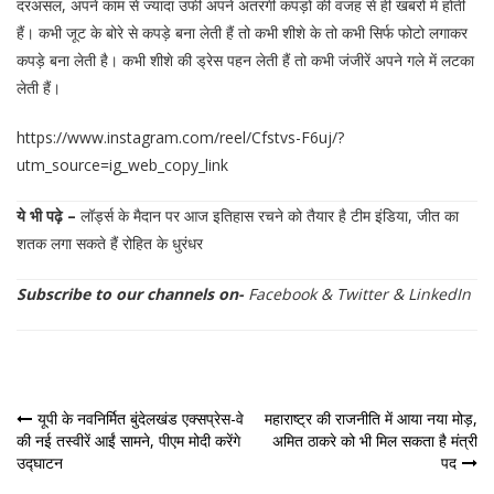
दरअसल, अपने काम से ज्यादा उर्फी अपने अतरंगी कपड़ों की वजह से ही खबरों में होती
हैं। कभी जूट के बोरे से कपड़े बना लेती हैं तो कभी शीशे के तो कभी सिर्फ फोटो लगाकर
कपड़े बना लेती है। कभी शीशे की ड्रेस पहन लेती हैं तो कभी जंजीरें अपने गले में लटका
लेती हैं।
https://www.instagram.com/reel/Cfstvs-F6uj/?
utm_source=ig_web_copy_link
ये भी पढ़े –
लॉर्ड्स के मैदान पर आज इतिहास रचने को तैयार है टीम इंडिया, जीत का
शतक लगा सकते हैं रोहित के धुरंधर
Subscribe to our channels on-
Facebook
&
Twitter
&
LinkedIn
पोस्ट
यूपी के नवनिर्मित बुंदेलखंड एक्सप्रेस-वे
महाराष्ट्र की राजनीति में आया नया मोड़,
की नई तस्वीरें आईं सामने, पीएम मोदी करेंगे
अमित ठाकरे को भी मिल सकता है मंत्री
नेविगेशन
उद्घाटन
पद