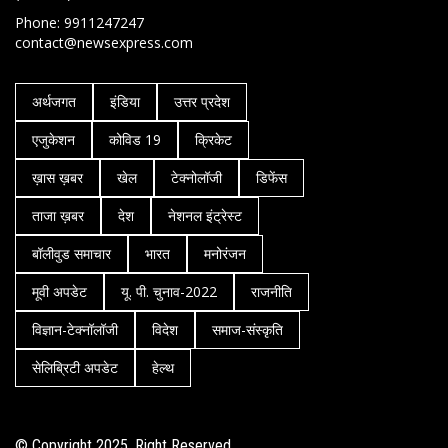
Phone: 9911247247
contact@newsexpress.com
अर्थजगत
इंडिया
उत्तर प्रदेश
एजुकेशन
कोविड 19
क्रिकेट
ख़ास ख़बर
खेल
टेक्नोलॉजी
डिफेंस
ताजा ख़बर
देश
नेशनल इंट्रेस्ट
बॉलीवुड समाचार
भारत
मनोरंजन
मूवी अपडेट
यू. पी. चुनाव-2022
राजनीति
विज्ञान-टेक्नॉलॉजी
विदेश
समाज-संस्कृति
सेलिब्रिटी अपडेट
हेल्थ
© Copyright 2025. Right Reserved.