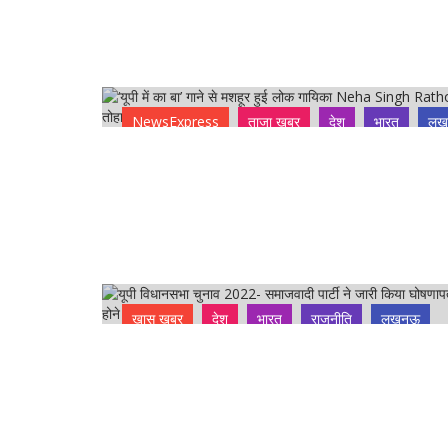
NewsExpress
ताजा ख़बर
देश
भारत
लख
ख़ास ख़बर
देश
भारत
राजनीति
लखनऊ